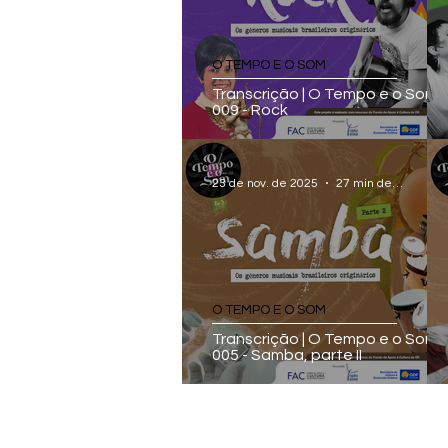
O TEMPO E O SOM
Transcrição | O Tempo e o Som -
009 - Rock
23 de nov. de 2025
27 min de leitura
O TEMPO E O SOM
Transcrição | O Tempo e o Som -
005 - Samba, parte II