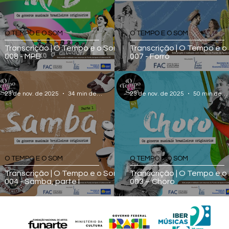
O TEMPO E O SOM
O TEMPO E O SOM
Transcrição | O Tempo e o Som -
Transcrição | O Tempo e o
008 - MPB
007 - Forró
23 de nov. de 2025
34 min de leitura
23 de nov. de 2025
50 min de leitura
O TEMPO E O SOM
O TEMPO E O SOM
Transcrição | O Tempo e o Som -
Transcrição | O Tempo e 
004 - Samba, parte I
003 – Choro