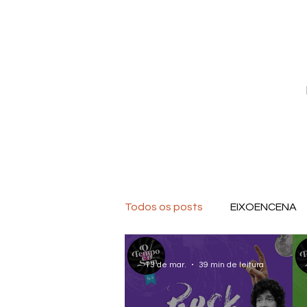
Todos os posts
EIXOENCENA
CUMBUCA
O TEMPO E O
13 de mar.
39 min de leitura