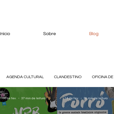
Início
Sobre
Blog
AGENDA CULTURAL
CLANDESTINO
OFICINA DE
 SOM
14 de fev.
37 min de leitura
14 de fev.
38 min de leitura