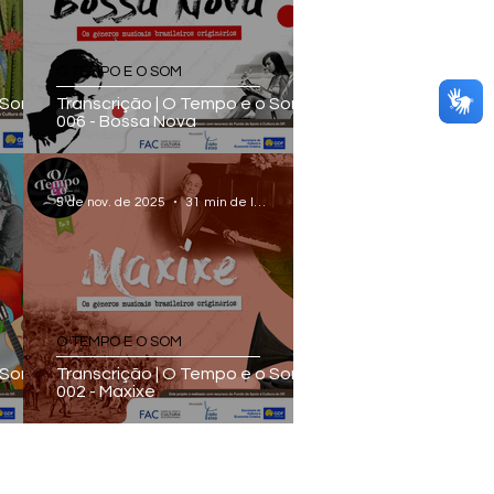
O TEMPO E O SOM
 Som -
Transcrição | O Tempo e o Som -
006 - Bossa Nova
5 de nov. de 2025
31 min de leitura
O TEMPO E O SOM
o Som
Transcrição | O Tempo e o Som -
002 - Maxixe
Clique e escute a
Rádio Eixo lendo