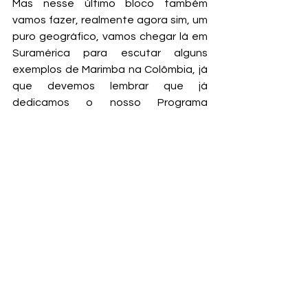
Mas nesse último bloco também 
vamos fazer, realmente agora sim, um 
puro geográfico, vamos chegar lá em 
Suramérica para escutar alguns 
exemplos de Marimba na Colômbia, já 
que devemos lembrar que já 
dedicamos o nosso Programa 
Clandestino à música do Pacífico da 
Colômbia, onde um dos instrumentos 
mais importantes é a Marimba. Mas 
vamos trazer talvez uns experimentos 
diferentes, e alguns autores que não 
tinham aparecido nesse nosso 
primeiro Programa. No Pacífico 
colombiano e equatoriano a Marimba 
se constrói com uma madeira da 
região, que é a Marimba de Chonta, se 
diz que a construção desse 
instrumento é um evento 