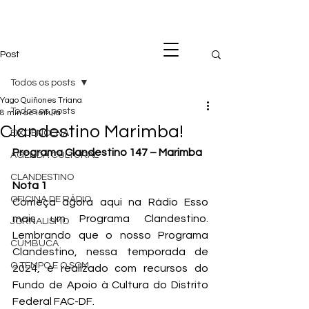
Post
Todos os posts
Yago Quiñones Triana
Todos os posts
8 min de leitura
Clandestino Marimba!
EIXOENCENA
Programa Clandestino 147 – Marimba
AGENDA CULTURAL
CLANDESTINO
Nota 1
OFICINA DE RÁDIO
Começa agora aqui na Rádio Esso 
mais um Programa Clandestino. 
JORNALISMO
Lembrando que o nosso Programa 
CUMBUCA
Clandestino, nessa temporada de 
O TEMPO E O SOM
2024, é realizado com recursos do 
Fundo de Apoio à Cultura do Distrito 
Federal FAC-DF.