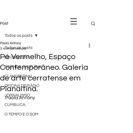
Post
Todos os posts
Paola Antony
Todos os posts
3 min de leitura
Pé Vermelho, Espaço
EIXOENCENA
Contemporâneo. Galeria
AGENDA CULTURAL
de arte cerratense em
CLANDESTINO
OFICINA DE RÁDIO
Planaltina.
JORNALISMO
Paola Antony
CUMBUCA
O TEMPO E O SOM