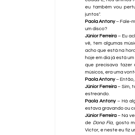
eu também vou pertur
juntos".
Paola Antony
 – Fale-
um disco?
Júnior Ferreira
 – Eu a
vê, tem algumas músi
acho que está na hora 
hoje em dia já está u
que precisava fazer 
músicos, era uma vont
Paola Antony
 – Então
Júnior Ferreira
 – Sim, 
estreando. 
Paola Antony
 – Há a
estava gravando ou 
Júnior Ferreira
 – Na ve
de 
Dona Fia
, gosto m
Victor, e neste eu fiz 