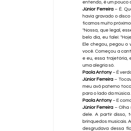
entendo, é um pouco d
Júnior Ferreira
 – É. Q
havia gravado o disco 
ficamos muito próximos.
"Nossa, que legal, es
belo dia, eu falei: "Ho
Ele chegou, pegou o v
você. Começou a canta
e eu, essa trajetória,
uma alegria só.
Paola Antony
 – É ver
Júnior Ferreira
 – Toca
meu avô paterno tocav
para o lado da música.
Paola Antony
 – E como
Júnior Ferreira
 – Olha
dele. A partir disso
brinquedos musicais. 
desgrudava dessa fla