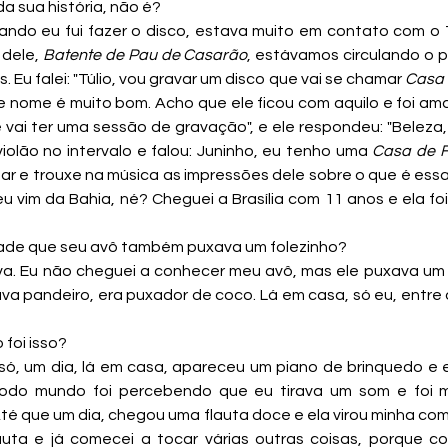
a sua história, não é?
uando eu fui fazer o disco, estava muito em contato com o T
dele, 
Batente de Pau de Casarão
, estávamos circulando o p
 Eu falei: "Túlio, vou gravar um disco que vai se chamar 
Casa 
se nome é muito bom. Acho que ele ficou com aquilo e foi a
je vai ter uma sessão de gravação", e ele respondeu: "Beleza, 
iolão no intervalo e falou: Juninho, eu tenho uma 
Casa de F
r e trouxe na música as impressões dele sobre o que é essa 
 eu vim da Bahia, né? Cheguei a Brasília com 11 anos e ela fo
dade que seu avô também puxava um folezinho?
va. Eu não cheguei a conhecer meu avô, mas ele puxava um fo
a pandeiro, era puxador de coco. Lá em casa, só eu, entre os
 
 foi isso?
 só, um dia, lá em casa, apareceu um piano de brinquedo e 
, todo mundo foi percebendo que eu tirava um som e foi 
Até que um dia, chegou uma flauta doce e ela virou minha com
uta e já comecei a tocar várias outras coisas, porque com