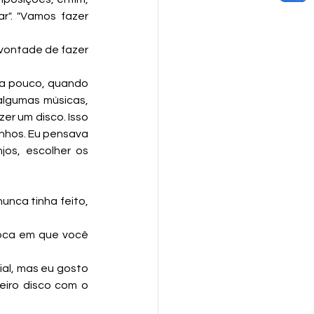
". "Vamos fazer 
vontade de fazer 
a pouco, quando 
lgumas músicas, 
r um disco. Isso 
nhos. Eu pensava 
os, escolher os 
unca tinha feito, 
oca em que você 
al, mas eu gosto 
eiro disco com o 