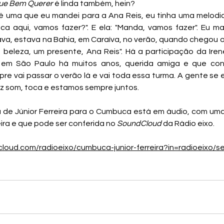
ue Bem Querer
 é linda também, hein?
 é uma que eu mandei para a Ana Reis, eu tinha uma melodia 
a aqui, vamos fazer?". E ela: "Manda, vamos fazer". Eu m
va, estava na Bahia, em Caraíva, no verão, quando chegou o
e beleza, um presente, Ana Reis". Há a participação da Iren
em São Paulo há muitos anos, querida amiga e que conh
e vai passar o verão lá e vai toda essa turma. A gente se 
az som, toca e estamos sempre juntos.
 de Júnior Ferreira para o Cumbuca está em áudio, com uma
ira e que pode ser conferida no 
SoundCloud
 da Rádio eixo.
cloud.com/radioeixo/cumbuca-junior-ferreira?in=radioeixo/