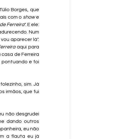
úlio Borges, que 
aís com o 
show
 e 
de Ferreira
". E ele: 
madurecendo. Num 
vou aparecer lá". 
erreira
 aqui para 
casa de Ferreira 
i pontuando e foi 
lezinho, sim. Já 
 irmãos, que fui 
eu não desgrudei 
me dando outros 
panheira, eu não 
 a flauta eu já 