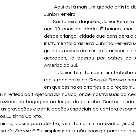
        Aqui está mais um grande artista do Distrito Federal, 
Júnior Ferreira.
        Sanfoneiro daqueles, Júnior Ferreira começou a tocar 
aos 10 anos de idade. É baiano, mas m
desde criança, cidade que considera o c
instrumental brasileira. Juninho Ferreira
grandes nomes da música brasiliense e n
acordeon, já passou por países da Áf
América do Sul. 
        Júnior tem também um trabalho autoral que está 
registrado no disco 
Casa de Ferreira
, seu
em que assina os arranjos e a direção musi
 um reflexo da trajetória do músico, onde mostra suas parcer
s trazidas na bagagem ao longo do caminho. Contou ainda
as gravações e participações especiais da cantora espanho
os Luizinho Calixto.
uninho, passe para dentro, vem tomar um cafezinho (risos
sa de Ferreira
? Eu simplesmente não consigo parar de ouvi