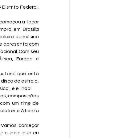
ora em Brasília 
eleiro da música 
 se apresenta com 
acional. Com seu 
rica, Europa e 
 disco de estreia, 
cal, e é lindo!
ias, composições 
 com um time de 
la Irene Atienza 
). Vamos começar 
r e, pelo que eu 