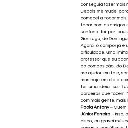
conseguia fazer mais n
Depois me mudei para 
comecei a tocar mais,
tocar com os amigos e
sanfona foi por cau
Gonzaga, de Dominguinh
Agora, o compor já é 
dificuldade, uma limi
professor que eu adoro
da composição, do De
me ajudou muito e, se
mas hoje em dia a coi
ter uma ideia, sair to
parceiros que fazem. 
com mais gente, mais 
Paola Antony
 – Quem 
Júnior Ferreira
 – Isso,
disco, eu gravei músic
coisas e, nos últimos