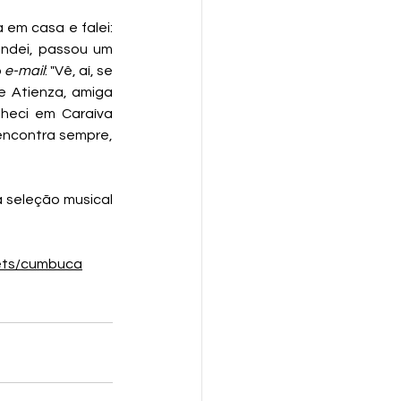
em casa e falei: 
andei, passou um 
 
e-mail
: "Vê, aí, se 
e Atienza, amiga 
eci em Caraíva 
encontra sempre, 
 seleção musical 
sets/cumbuca