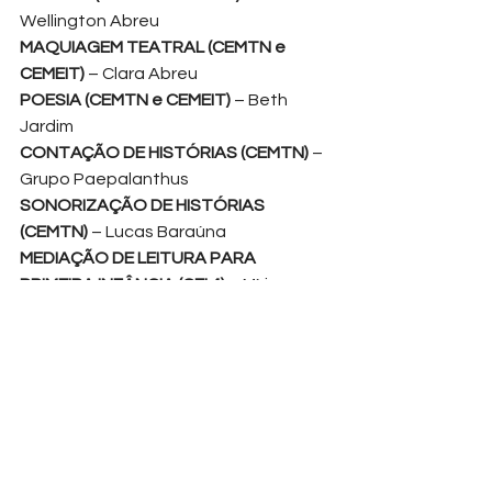
Wellington Abreu
MAQUIAGEM TEATRAL (CEMTN e 
CEMEIT) 
– Clara Abreu
POESIA (CEMTN e CEMEIT) 
– Beth 
Jardim
CONTAÇÃO DE HISTÓRIAS (CEMTN) 
– 
Grupo Paepalanthus
SONORIZAÇÃO DE HISTÓRIAS 
(CEMTN) 
– Lucas Baraúna
MEDIAÇÃO DE LEITURA PARA 
PRIMEIRA INFÂNCIA (CEI 4) 
– Míriam 
Rocha
A Rádio Eixo conta com o fomento do 
FAC - Fundo de Apoio à Cultura do 
Distrito Federal
www.radioeixo.com.br