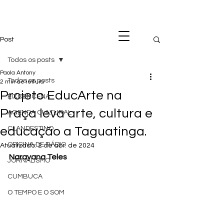
Post
Todos os posts
Paola Antony
Todos os posts
2 min de leitura
Projeto EducArte na
EIXOENCENA
Praça leva arte, cultura e
AGENDA CULTURAL
educação a Taguatinga.
CLANDESTINO
OFICINA DE RÁDIO
Atualizado:
2 de abr. de 2024
Narayana Teles
JORNALISMO
CUMBUCA
O TEMPO E O SOM