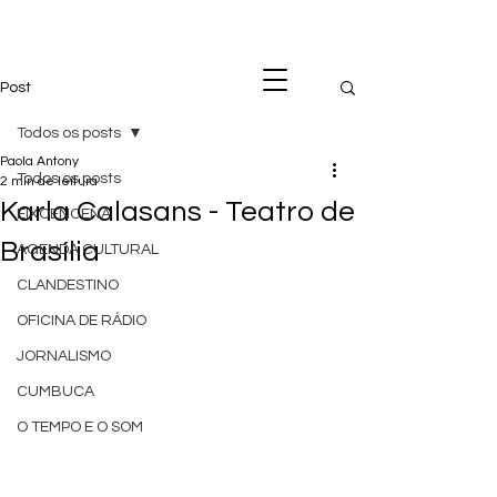
Post
Todos os posts
Paola Antony
Todos os posts
2 min de leitura
Karla Calasans - Teatro de
EIXOENCENA
Brasília
AGENDA CULTURAL
CLANDESTINO
OFICINA DE RÁDIO
JORNALISMO
CUMBUCA
O TEMPO E O SOM