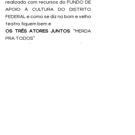
realizado com recursos do FUNDO DE 
APOIO À CULTURA DO DISTRITO 
FEDERAL e como se diz no bom e velho 
teatro fiquem bem e
OS TRÊS ATORES JUNTOS
: “MERDA 
PRA TODOS”
VOZ DA RÁDIO – PAOLA – “ A RÁDIO 
EIXO APRESENTOU EIXOENCENA”
BG - Volta “Mambembe” de Chico 
Buarque na versão original para 
encerrar o programa.
Para ouvir esse episódio acesse: 
https://soundcloud.com/radioeixo/bra
silia-karla-calasans?
in=radioeixo/sets/eixoencena
EIXOENCENA