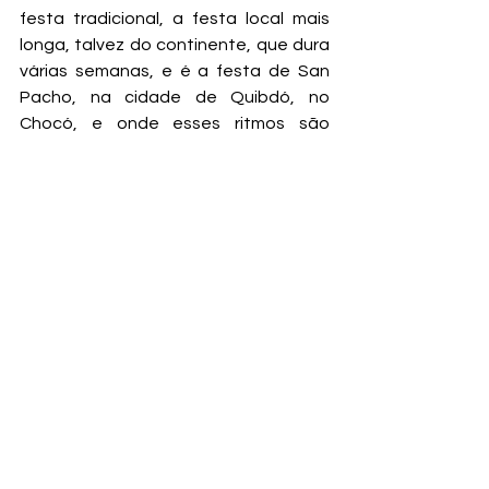
festa tradicional, a festa local mais 
longa, talvez do continente, que dura 
várias semanas, e é a festa de San 
Pacho, na cidade de Quibdó, no 
Chocó, e onde esses ritmos são 
executados com o formato de 
Chirimia, que seria uma espécie de 
banda, que seria uma espécie de 
banda de uma guerra, porém, 
adaptada. E vamos terminar esse 
nosso bloco, ouvindo a música do Don 
Agucho, que é uma juga, um ritmo 
tradicional, que é tocado com o 
instrumento tradicional dos violinos 
caucanos do sul da Colômbia. Os 
violinos caucanos, que são violinos 
caseiros e foram feitos há algumas 
décadas, alguns anos atrás, imitando 