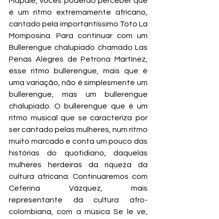
Mapalé, vocês poderão perceber que 
é um ritmo extremamente africano, 
cantado pela importantíssimo Toto La 
Momposina. Para continuar com um 
Bullerengue chalupiado chamado Las 
Penas Alegres de Petrona Martínez, 
esse ritmo bullerengue, mais que é 
uma variação, não é simplesmente um 
bullerengue, mas um bullerengue 
chalupiado. O bullerengue que é um 
ritmo musical que se caracteriza por 
ser cantado pelas mulheres, num ritmo 
muito marcado e conta um pouco das 
histórias do quotidiano, daquelas 
mulheres herdeiras da riqueza da 
cultura africana. Continuaremos com 
Ceferina Vázquez, mais 
representante da cultura afro-
colombiana, com a música Se le ve, 