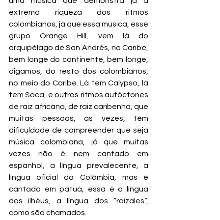
uma música que demonstra já a 
extrema riqueza dos ritmos 
colombianos, já que essa música, esse 
grupo Orange Hill, vem lá do 
arquipélago de San Andrés, no Caribe, 
bem longe do continente, bem longe, 
digamos, do resto dos colombianos, 
no meio do Caribe. Lá tem Calypso, lá 
tem Soca, e outros ritmos autóctones 
de raiz africana, de raiz caribenha, que 
muitas pessoas, às vezes, têm 
dificuldade de compreender que seja 
música colombiana, já que muitas 
vezes não é nem cantado em 
espanhol, a língua prevalecente, a 
língua oficial da Colômbia, mas é 
cantada em patuá, essa é a língua 
dos ilhéus, a língua dos “raizales”, 
como são chamados.