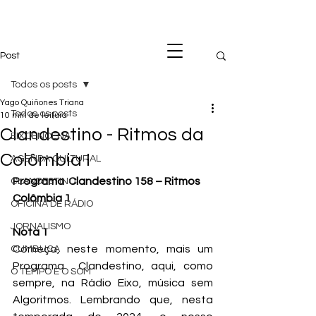
Post
Todos os posts
Yago Quiñones Triana
Todos os posts
10 min de leitura
Clandestino - Ritmos da
EIXOENCENA
Colômbia I
AGENDA CULTURAL
Programa  Clandestino 158 – Ritmos 
CLANDESTINO
Colômbia 1
OFICINA DE RÁDIO
JORNALISMO
Nota 1
Começa, neste momento, mais um 
CUMBUCA
Programa  Clandestino, aqui, como 
O TEMPO E O SOM
sempre, na Rádio Eixo, música sem 
Algoritmos. Lembrando que, nesta 