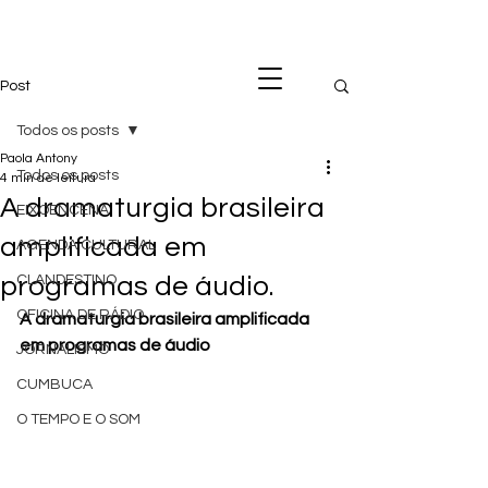
Post
Todos os posts
Paola Antony
Todos os posts
4 min de leitura
A dramaturgia brasileira
EIXOENCENA
amplificada em
AGENDA CULTURAL
programas de áudio.
CLANDESTINO
OFICINA DE RÁDIO
A dramaturgia brasileira amplificada 
em programas de áudio
JORNALISMO
CUMBUCA
O TEMPO E O SOM