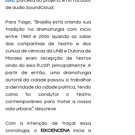
Eixo
, parceira do projeto, e no tocador 
de áudio SoundCloud.
Para Tiago, “Brasília está criando sua 
tradição na dramaturgia com início 
entre 1960 e 2000 quando as salas 
das companhias de teatro e dos 
cursos de cênicas da UNB e Dulcina de 
Moraes eram recepção de textos 
vindo do eixo RJ/SP, principalmente. A 
partir de então, uma dramaturgia 
autoral da cidade passou a trabalhar 
a identidade da cidade política, tendo 
como fio condutor o teatro 
contemporâneo para tratar a nossa 
vida urbana”, descreve.
Com a intenção de traçar essa 
cronologia, o 
EIXOENCENA 
inicia a 