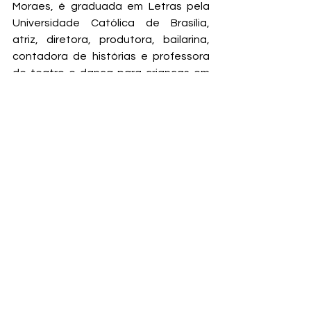
Moraes, é graduada em Letras pela 
Universidade Católica de Brasília, 
atriz, diretora, produtora, bailarina, 
contadora de histórias e professora 
de teatro e dança para crianças em 
instituições privadas de Brasília. 
Atualmente, está fazendo pós-
graduação em Psicopedagodança 
com Jeviane Dubois. Participou de 
mais de sessenta espetáculos como 
atriz, dançarina, bailarina, diretora 
além de como produtora de teatro 
infantil e adulto. Atuou em musicais, 
cinema (curta metragens) e em 
novelas. Atuou com importantes 
diretores de teatro do cenário 
regional em Brasília.
Grade de veiculação dos programas 